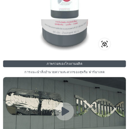
ภาพรวมของโรงงานผลิต
การแนะนำสิ่งอำนวยความสะดวกของสุพรีม ฟาร์มาเทค