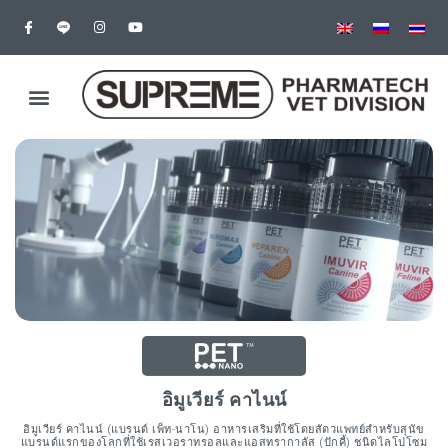
อิมูเวียร์ คาไนน์
อิมูเวียร์ คาไนน์ (แบรนด์ เพ็ท-นาโน) อาหารเสริมที่ใช้โดยสัตวแพทย์สำหรับสุนัข
แบรนด์แรกของโลกที่ใช้เรสเวอราทรอลและแอสทรากาลัส (ปักคี้) ชนิดไลโปโซม