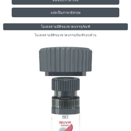
ต้นฉบับ ภาษาไทย
แปลเป็นภาษาอังกฤษ
โมเดลสามมิติของขวดบรรจุภัณฑ์
โมเดลสามมิติของขวดบรรจุภัณฑ์รอบด้าน