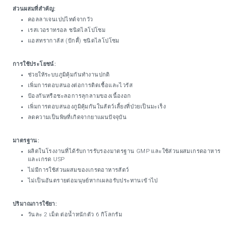
ส่วนผสมที่สำคัญ:
คอลลาเจนเปปไทด์จากวัว
เรสเวอราทรอล ชนิดไลโปโซม
แอสทรากาลัส (ปักคี้) ชนิดไลโปโซม
การใช้ประโยชน์:
ช่วยให้ระบบภูมิคุ้มกันทำงานปกติ
เพิ่มการตอบสนองต่อการติดเชื้อและไวรัส
ป้องกันหรือชะลอการลุกลามของเนื้องอก
เพิ่มการตอบสนองภูมิคุ้มกันในสัตว์เลี้ยงที่ป่วยเป็นมะเร็ง
ลดความเป็นพิษที่เกิดจากยาแผนปัจจุบัน
มาตรฐาน:
ผลิตในโรงงานที่ได้รับการรับรองมาตรฐาน GMP และใช้ส่วนผสมเกรดอาหาร
และเกรด USP
ไม่มีการใช้ส่วนผสมของเกรดอาหารสัตว์
ไม่เป็นอันตรายต่อมนุษย์หากเผลอรับประทานเข้าไป
ปริมาณการใช้ยา:
วันละ 2 เม็ด ต่อน้ำหนักตัว 6 กิโลกรัม