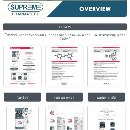
เอกสาร
โบรชัวร์, เอกสารทางเทคนิค, การออกแบบกล่องและฉลาก, และมาตรการคุ้มครอง
ลิขสิทธิ์
โบรชัวร์
เรสเวอราทรอล
แอสทรากาลัส