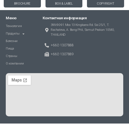
BROCHURE
BOX & LABEL
COPYRIGHT
Меню
Контактная информация
399/90-91 Moo 13 Kingkaew Rd. Soi 25/1, T.
Технология
Rachateva, A. Bang Phli, Samut Prakan 10540,
Продукты
THAILAND
Болезни
+66-2-1307888
Пища
+66-2-1307889
Страны
О компании