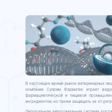
В настоящее время рынок ветеринарных пи
компании Суприм Фарматек играет вед
фармацевтической и пищевой промышленн
ингредиентов, но также защищать их от дег
Пероральная липосомальная система доста