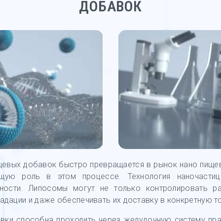
ДОБАВОК ​
щевых добавок быстро превращается в рынок нано пищев
ущую роль в этом процессе. Технология наночасти
ости. Липосомы могут не только контролировать ра
радации и даже обеспечивать их доставку в конкретную т
вки способна проходить через желудочную систему прак