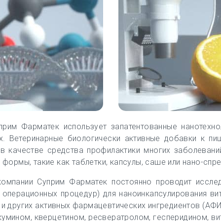
прим Фарматек использует запатентованные нанотехн
х. Ветеринарные биологически активные добавки к пи
 в качестве средства профилактики многих заболевани
ормы, такие как таблетки, капсулы, саше или нано-спре
компании Суприм Фарматек постоянно проводит иссле
операционных процедур) для наноинкапсулирования вит
 и других активных фармацевтических ингредиентов (АФ
умином, кверцетином, ресвератролом, гесперидином, ви